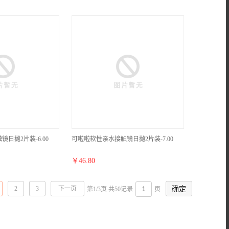
日抛2片装-6.00
可啦啦软性亲水接触镜日抛2片装-7.00
￥
46.80
2
3
下一页
第1/3页 共50记录
页