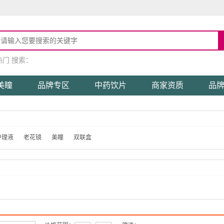
热门 搜索：
美瞳
品牌专区
中药饮片
商家资质
品
护理液
老花镜
美瞳
双联盒