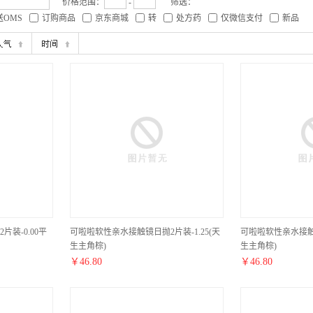
价格范围：
-
筛选：
OMS
订购商品
京东商城
转
处方药
仅微信支付
新品
装-0.00平
可啦啦软性亲水接触镜日抛2片装-1.25(天
可啦啦软性亲水接触镜
生主角棕)
生主角棕)
￥
46.80
￥
46.80