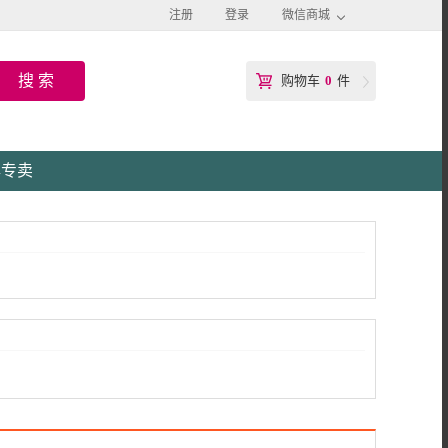
注册
登录
微信商城
购物车
0
件
牌专卖