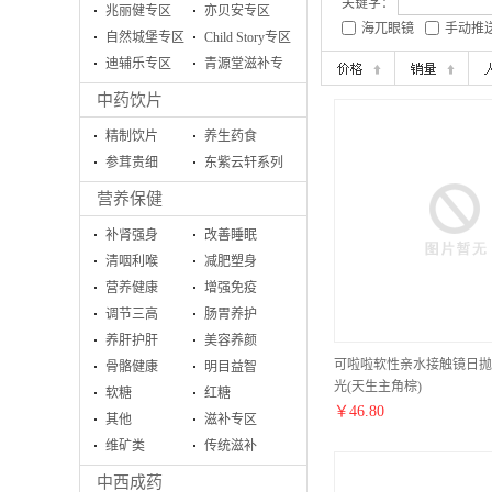
关键字：
兆丽健专区
亦贝安专区
海兀眼镜
手动推送
自然城堡专区
Child Story专区
迪辅乐专区
青源堂滋补专
区
中药饮片
精制饮片
养生药食
参茸贵细
东紫云轩系列
营养保健
补肾强身
改善睡眠
清咽利喉
减肥塑身
营养健康
增强免疫
调节三高
肠胃养护
养肝护肝
美容养颜
可啦啦软性亲水接触镜日抛2片
骨骼健康
明目益智
光(天生主角棕)
软糖
红糖
￥
46.80
其他
滋补专区
维矿类
传统滋补
中西成药