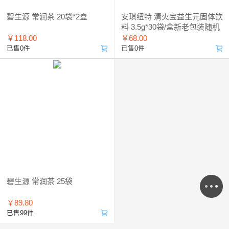
碧生源 常润茶 20袋*2盒
安琪纽特 清火宝益生元固体饮
料 3.5g*30袋/盒新老包装随机
发货
￥118.00
￥68.00
已售0件
已售0件
碧生源 常润茶 25袋
￥89.80
已售99件