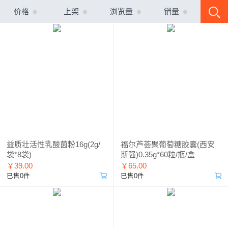
价格
上架
浏览量
销量
益质壮活性乳酸菌粉16g(2g/
福尔芦荟聚葡萄糖胶囊(西安
袋*8袋)
斯强)0.35g*60粒/瓶/盒
￥39.00
￥65.00
已售0件
已售0件