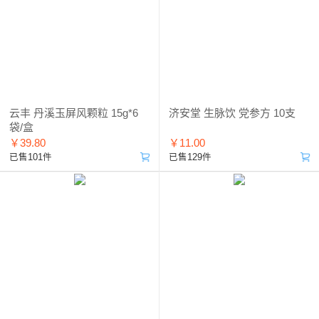
云丰 丹溪玉屏风颗粒 15g*6
济安堂 生脉饮 党参方 10支
袋/盒
￥39.80
￥11.00
已售101件
已售129件