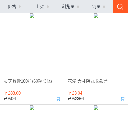
价格
上架
浏览量
销量
灵芝胶囊180粒(60粒*3瓶)
花溪 大补阴丸 6袋/盒
￥288.00
￥23.04
已售0件
已售236件